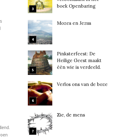
boek Openbaring
ls
Mozes en Jezus
d
Pinksterfeest: De
Heilige Geest maakt
één wie is verdeeld.
Verlos ons van de boze
Zie, de mens
llend.
roen