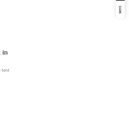
DARK
 in
e tent