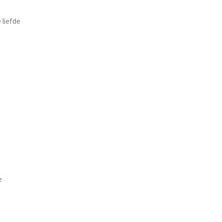
 liefde
e