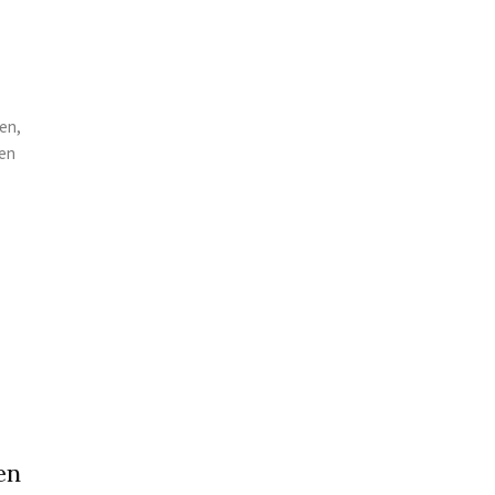
en,
len
en