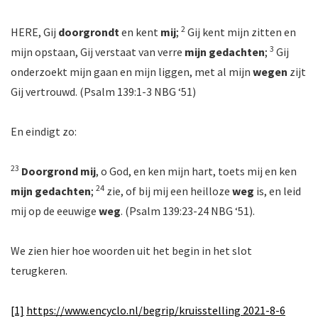
2
HERE, Gij
doorgrondt
en kent
mij
;
Gij kent mijn zitten en
3
mijn opstaan, Gij verstaat van verre
mijn gedachten
;
Gij
onderzoekt mijn gaan en mijn liggen, met al mijn
wegen
zijt
Gij vertrouwd. (Psalm 139:1-3 NBG ‘51)
En eindigt zo:
23
Doorgrond mij
, o God, en ken mijn hart, toets mij en ken
24
mijn gedachten
;
zie, of bij mij een heilloze
weg
is, en leid
mij op de eeuwige
weg
. (Psalm 139:23-24 NBG ‘51).
We zien hier hoe woorden uit het begin in het slot
terugkeren.
[1]
https://www.encyclo.nl/begrip/kruisstelling 2021-8-6