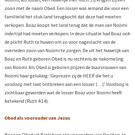
zoon met de naam Obed. Een losser was iemand die voor een
familielid het stuk land terugkocht dat deze had moeten
verkopen. Boaz koopt het land terug dat de man van Noömi
indertijd had moeten verkopen. In deze situatie had Boaz ook
de plicht Ruth te huwen om zo voor nageslacht van de
overleden zoon van Noömi te zorgen. De uit het huwelijk van
Boaz en Ruth geboren Obed is nu rechtens de nakomeling
van Noömi. Als Obed is geboren prijzen de buurvrouwen van
Noömi haar gelukkig: ‘Geprezen zij de HEER die het u
vandaag
niet laat ontbreken aan een losser (…).’
Vandaag
is
zichtbaar geworden wat de losser Boaz voor Noömi heeft
betekend (Ruth 4:14).
Obed als voorouder van Jezus
Boaz en Obed uit Betlehem zijn voorouders van David en zo