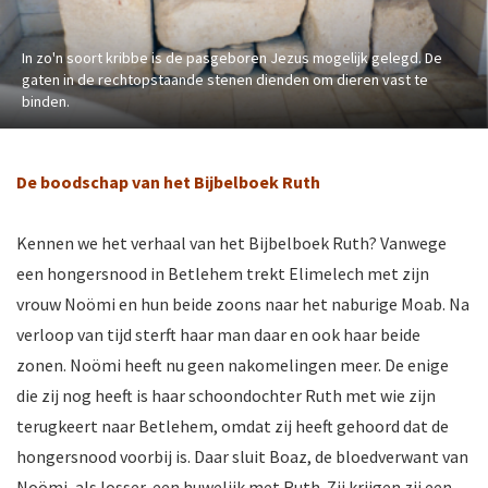
In zo'n soort kribbe is de pasgeboren Jezus mogelijk gelegd. De
gaten in de rechtopstaande stenen dienden om dieren vast te
binden.
De boodschap van het Bijbelboek Ruth
Kennen we het verhaal van het Bijbelboek Ruth? Vanwege
een hongersnood in Betlehem trekt Elimelech met zijn
vrouw Noömi en hun beide zoons naar het naburige Moab. Na
verloop van tijd sterft haar man daar en ook haar beide
zonen. Noömi heeft nu geen nakomelingen meer. De enige
die zij nog heeft is haar schoondochter Ruth met wie zijn
terugkeert naar Betlehem, omdat zij heeft gehoord dat de
hongersnood voorbij is. Daar sluit Boaz, de bloedverwant van
Noömi, als losser, een huwelijk met Ruth. Zij krijgen zij een