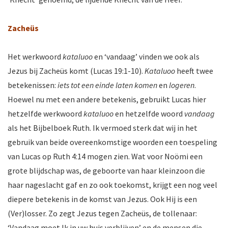
Zacheüs
Het werkwoord
kataluoo
en ‘vandaag’ vinden we ook als
Jezus bij Zacheüs komt (Lucas 19:1-10).
Kataluoo
heeft twee
betekenissen:
iets tot een einde laten komen
en
logeren
.
Hoewel nu met een andere betekenis, gebruikt Lucas hier
hetzelfde werkwoord
kataluoo
en hetzelfde woord
vandaag
als het Bijbelboek Ruth. Ik vermoed sterk dat wij in het
gebruik van beide overeenkomstige woorden een toespeling
van Lucas op Ruth 4:14 mogen zien. Wat voor Noömi een
grote blijdschap was, de geboorte van haar kleinzoon die
haar nageslacht gaf en zo ook toekomst, krijgt een nog veel
diepere betekenis in de komst van Jezus. Ook Hij is een
(Ver)losser. Zo zegt Jezus tegen Zacheüs, de tollenaar:
‘Vandaag moet Ik in uw huis verblijven’ en de mensen die