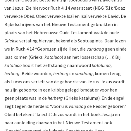
van Jezus. Zie hiervoor Ruth 4: 14 waar staat (NBG ’51): ‘Boaz
verwekte Obed. Obed verwekte Isaï en Isaï verwekte David’. De
Bijbelschrijvers van het Nieuwe Testament gebruikten in
plaats van het Hebreeuwse Oude Testament vaak de oude
Griekse
vertaling hiervan, bekend als Septuaginta. Daar lezen
we in Ruth 4:14 “Geprezen zij de Heer, die
vandaag
geen einde
laat komen (Grieks:
kataluoo
) aan het losserschap (…).’ Bij
kataluoo
hoort het zelfstandig naamwoord
kataluma,
herberg.
Beide woorden,
herberg
en
vandaag
, komen terug
als Lucas ons vertelt van de geboorte van Jezus. Jezus wordt
na zijn geboorte in een kribbe gelegd ‘omdat er voor hen
geen plaats was in de
herberg
(Grieks kataluma). En de engel
zegt tegen de herders: ‘Voor u is
vandaag
de Redder geboren.’
Obed betekent ‘knecht’. Jezus wordt in het boek Jesaja en
naar aanleiding daarvan in het Nieuwe Testament ook
‘Knecht’ genoemd, de lijdende Knecht van de Heer.