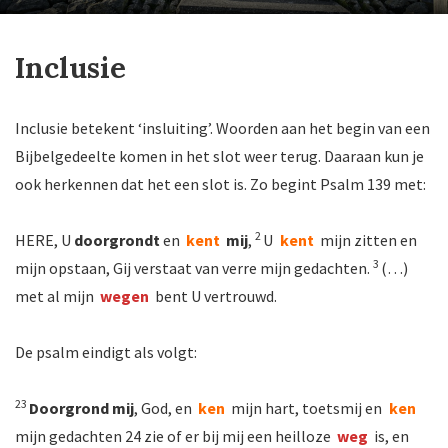
Inclusie
Inclusie betekent ‘insluiting’. Woorden aan het begin van een
Bijbelgedeelte komen in het slot weer terug. Daaraan kun je
ook herkennen dat het een slot is. Zo begint Psalm 139 met:
2
HERE, U
doorgrondt
en
kent
mij
,
U
kent
mijn zitten en
3
mijn opstaan, Gij verstaat van verre mijn gedachten.
(…)
met al mijn
wegen
bent U vertrouwd.
De psalm eindigt als volgt:
23
Doorgrond mij
, God, en
ken
mijn hart, toetsmij en
ken
mijn gedachten 24 zie of er bij mij een heilloze
weg
is, en