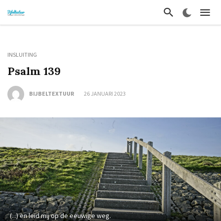
INSLUITING
Psalm 139
BIJBELTEXTUUR
26 JANUARI 2023
(...) en leid mij op de eeuwige weg.