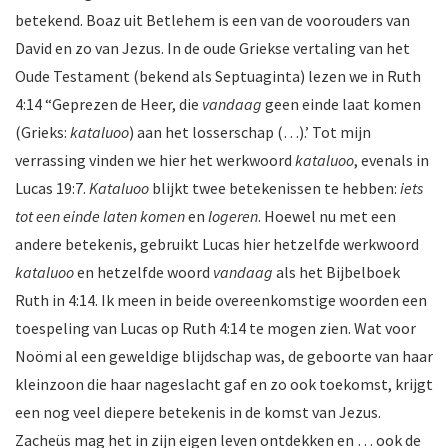
betekend. Boaz uit Betlehem is een van de voorouders van
David en zo van Jezus. In de oude Griekse vertaling van het
Oude Testament (bekend als Septuaginta) lezen we in Ruth
4:14 “Geprezen de Heer, die
vandaag
geen einde laat komen
(Grieks:
kataluoo
) aan het losserschap (…).’ Tot mijn
verrassing vinden we hier het werkwoord
kataluoo
, evenals in
Lucas 19:7.
Kataluoo
blijkt twee betekenissen te hebben:
iets
tot een einde laten komen
en
logeren
. Hoewel nu met een
andere betekenis, gebruikt Lucas hier hetzelfde werkwoord
kataluoo
en hetzelfde woord
vandaag
als het Bijbelboek
Ruth in 4:14. Ik meen in beide overeenkomstige woorden een
toespeling van Lucas op Ruth 4:14 te mogen zien. Wat voor
Noömi al een geweldige blijdschap was, de geboorte van haar
kleinzoon die haar nageslacht gaf en zo ook toekomst, krijgt
een nog veel diepere betekenis in de komst van Jezus.
Zacheüs mag het in zijn eigen leven ontdekken en … ook de