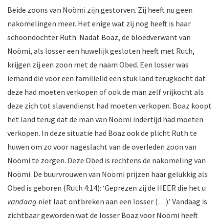
Beide zoons van Noömi zijn gestorven. Zij heeft nu geen
nakomelingen meer. Het enige wat zij nog heeft is haar
schoondochter Ruth. Nadat Boaz, de bloedverwant van
Noömi, als losser een huwelijk gesloten heeft met Ruth,
krijgen zij een zoon met de naam Obed. Een losser was
iemand die voor een familielid een stuk land terugkocht dat
deze had moeten verkopen of ook de man zelf vrijkocht als
deze zich tot slavendienst had moeten verkopen. Boaz koopt
het land terug dat de man van Noömi indertijd had moeten
verkopen. In deze situatie had Boaz ook de plicht Ruth te
huwen om zo voor nageslacht van de overleden zoon van
Noömi te zorgen. Deze Obed is rechtens de nakomeling van
Noömi. De buurvrouwen van Noömi prijzen haar gelukkig als
Obed is geboren (Ruth 4:14): ‘Geprezen zij de HEER die het u
vandaag
niet laat ontbreken aan een losser (…).’ Vandaag is
zichtbaar geworden wat de losser Boaz voor Noömi heeft