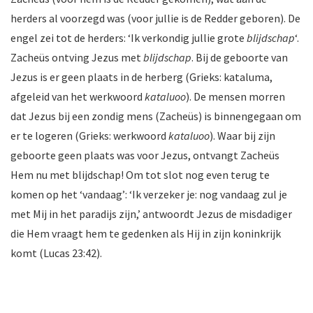
herders al voorzegd was (voor jullie is de Redder geboren). De
engel zei tot de herders: ‘Ik verkondig jullie grote
blijdschap
‘.
Zacheüs ontving Jezus met
blijdschap
. Bij de geboorte van
Jezus is er geen plaats in de herberg (Grieks: kataluma,
afgeleid van het werkwoord
kataluoo
). De mensen morren
dat Jezus bij een zondig mens (Zacheüs) is binnengegaan om
er te logeren (Grieks: werkwoord
kataluoo
). Waar bij zijn
geboorte geen plaats was voor Jezus, ontvangt Zacheüs
Hem nu met blijdschap! Om tot slot nog even terug te
komen op het ‘vandaag’: ‘Ik verzeker je: nog vandaag zul je
met Mij in het paradijs zijn,’ antwoordt Jezus de misdadiger
die Hem vraagt hem te gedenken als Hij in zijn koninkrijk
komt (Lucas 23:42).