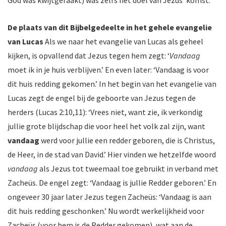
God was kwijtgeraakt) was zelfs het doel van Jezus’ komst.
De plaats van dit Bijbelgedeelte in het gehele evangelie
van Lucas
Als we naar het evangelie van Lucas als geheel
kijken, is opvallend dat Jezus tegen hem zegt: ‘
Vandaag
moet ik in je huis verblijven.’ En even later: ‘Vandaag is voor
dit huis redding gekomen.’ In het begin van het evangelie van
Lucas zegt de engel bij de geboorte van Jezus tegen de
herders (Lucas 2:10,11): ‘Vrees niet, want zie, ik verkondig
jullie grote blijdschap die voor heel het volk zal zijn, want
vandaag
werd voor jullie een redder geboren, die is Christus,
de Heer, in de stad van David.’ Hier vinden we hetzelfde woord
vandaag
als Jezus tot tweemaal toe gebruikt in verband met
Zacheüs. De engel zegt: ‘Vandaag is jullie Redder geboren.’ En
ongeveer 30 jaar later Jezus tegen Zacheüs: ‘Vandaag is aan
dit huis redding geschonken.’ Nu wordt werkelijkheid voor
Zacheüs (voor hem is de Redder gekomen), wat aan de