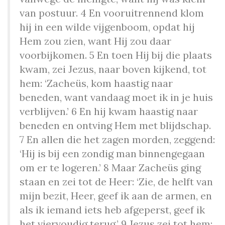
van postuur. 4 En vooruitrennend klom
hij in een wilde vijgenboom, opdat hij
Hem zou zien, want Hij zou daar
voorbijkomen. 5 En toen Hij bij die plaats
kwam, zei Jezus, naar boven kijkend, tot
hem: ‘Zacheüs, kom haastig naar
beneden, want vandaag moet ik in je huis
verblijven.’ 6 En hij kwam haastig naar
beneden en ontving Hem met blijdschap.
7 En allen die het zagen morden, zeggend:
‘Hij is bij een zondig man binnengegaan
om er te logeren.’ 8 Maar Zacheüs ging
staan en zei tot de Heer: ‘Zie, de helft van
mijn bezit, Heer, geef ik aan de armen, en
als ik iemand iets heb afgeperst, geef ik
het viervoudig terug.’ 9 Jezus zei tot hem: