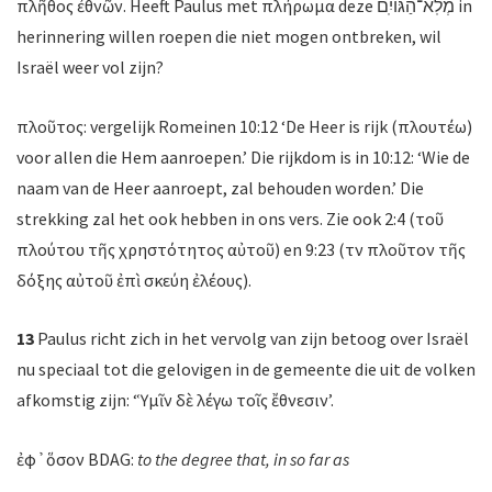
πλῆθος ἐθνῶν. Heeft Paulus met πλήρωμα deze מְלֹֽא־הַגּוֹיִֽם in
herinnering willen roepen die niet mogen ontbreken, wil
Israël weer vol zijn?
πλοῦτος: vergelijk Romeinen 10:12 ‘De Heer is rijk (πλουτέω)
voor allen die Hem aanroepen.’ Die rijkdom is in 10:12: ‘Wie de
naam van de Heer aanroept, zal behouden worden.’ Die
strekking zal het ook hebben in ons vers. Zie ook 2:4 (τοῦ
πλούτου τῆς χρηστότητος αὐτοῦ) en 9:23 (τὸν πλοῦτον τῆς
δόξης αὐτοῦ ἐπὶ σκεύη ἐλέους).
13
Paulus richt zich in het vervolg van zijn betoog over Israël
nu speciaal tot die gelovigen in de gemeente die uit de volken
afkomstig zijn: ‘Ὑμῖν δὲ λέγω τοῖς ἔθνεσιν’.
ἐφ᾽ὅσον BDAG:
to the degree that, in so far as