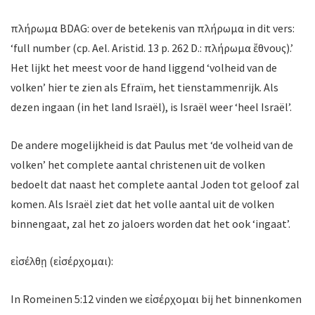
πλήρωμα BDAG: over de betekenis van πλήρωμα in dit vers:
‘full number (cp. Ael. Aristid. 13 p. 262 D.: πλήρωμα ἔθνους).’
Het lijkt het meest voor de hand liggend ‘volheid van de
volken’ hier te zien als Efraïm, het tienstammenrijk. Als
dezen ingaan (in het land Israël), is Israël weer ‘heel Israël’.
De andere mogelijkheid is dat Paulus met ‘de volheid van de
volken’ het complete aantal christenen uit de volken
bedoelt dat naast het complete aantal Joden tot geloof zal
komen. Als Israël ziet dat het volle aantal uit de volken
binnengaat, zal het zo jaloers worden dat het ook ‘ingaat’.
εἰσέλθῃ (εἰσέρχομαι):
In Romeinen 5:12 vinden we εἰσέρχομαι bij het binnenkomen