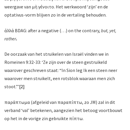
weergave van μὴ γένοιτο. Het werkwoord ‘zijn’ en de
optativus-vorm blijven zo in de vertaling behouden.
ἀλλά BDAG: after a negative (…) on the contrary,
but, yet,
rather
.
De oorzaak van het struikelen van Israël vinden we in
Romeinen 9:32-33: ‘Ze zijn over de steen gestruikeld
waarover geschreven staat: “In Sion leg Ik een steen neer
waarover men struikelt, een rotsblok waaraan men zich
stoot.”’
[2]
παράπτωμα
(afgeleid van παραπίπτω, zo JM) zal in dit
verband ‘val’ betekenen, aangezien het betoog voortbouwt
op het in de vorige zin gebruikte πίπτω.