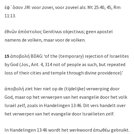
ἐφ᾽ὅσον JM: voor zover, voor zoveel als: Mt 25:40, 45, Rm
11:13.
ἐθνῶν ἀπόστολος Genitivus objectivus; geen apostel
namens de volken, maar voor de volken.
15
ἀποβολή
BDAG: ‘of the (temporary) rejection of Israelites
by God (Jos., Ant. 4, 314 not of people as such, but repeated
loss of their cities and temple through divine providence).’
ἀποβολή
ziet hier niet op de (tijdelijke) verwerping door
God, maar op het verwerpen van het evangelie door het volk
Israël zelf, zoals in Handelingen 13:46. Dit vers handelt over
het verwerpen van het evangelie door Israëlieten zelf.
In Handelingen 13:46 wordt het werkwoord ἀπωθέω gebruikt.