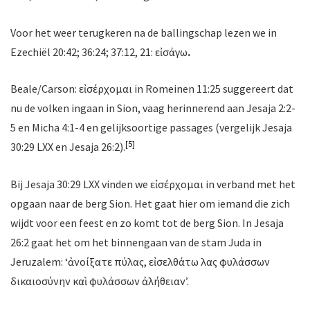
Voor het weer terugkeren na de ballingschap lezen we in
Ezechiël 20:42; 36:24; 37:12, 21: εἰσάγω
.
Beale/Carson: εἰσέρχομαι in Romeinen 11:25 suggereert dat
nu de volken ingaan in Sion, vaag herinnerend aan Jesaja 2:2-
5 en Micha 4:1-4 en gelijksoortige passages (vergelijk Jesaja
[5]
30:29 LXX en Jesaja 26:2).
Bij Jesaja 30:29 LXX vinden we εἰσέρχομαι in verband met het
opgaan naar de berg Sion. Het gaat hier om iemand die zich
wijdt voor een feest en zo komt tot de berg Sion. In Jesaja
26:2 gaat het om het binnengaan van de stam Juda in
Jeruzalem: ‘ἀνοίξατε πύλας, εἰσελθάτω λαὸς φυλάσσων
δικαιοσύνην καὶ φυλάσσων ἀλήθειαν’.