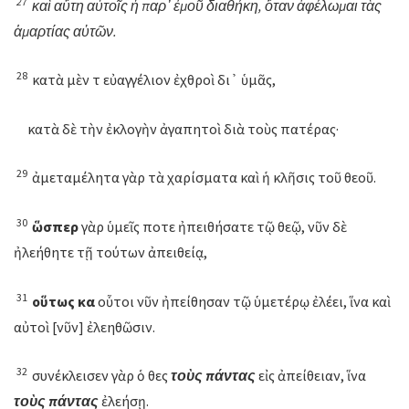
27
καὶ
αὕτη
αὐτοῖς
ἡ
παρ᾽
ἐμοῦ
διαθήκη
,
ὅταν
ἀφέλωμαι
τὰς
ἁμαρτίας
αὐτῶν
.
28
κατὰ μὲν τὸ εὐαγγέλιον ἐχθροὶ δι᾽ ὑμᾶς,
κατὰ δὲ τὴν ἐκλογὴν ἀγαπητοὶ διὰ τοὺς πατέρας·
29
ἀμεταμέλητα γὰρ τὰ χαρίσματα καὶ ἡ κλῆσις τοῦ θεοῦ.
30
ὥσπερ
γὰρ ὑμεῖς ποτε ἠπειθήσατε τῷ θεῷ, νῦν δὲ
ἠλεήθητε τῇ τούτων ἀπειθείᾳ,
31
οὕτως
καὶ
οὗτοι νῦν ἠπείθησαν τῷ ὑμετέρῳ ἐλέει, ἵνα καὶ
αὐτοὶ [νῦν] ἐλεηθῶσιν.
32
συνέκλεισεν γὰρ ὁ θεὸς
τοὺς πάντας
εἰς ἀπείθειαν, ἵνα
τοὺς πάντας
ἐλεήσῃ.