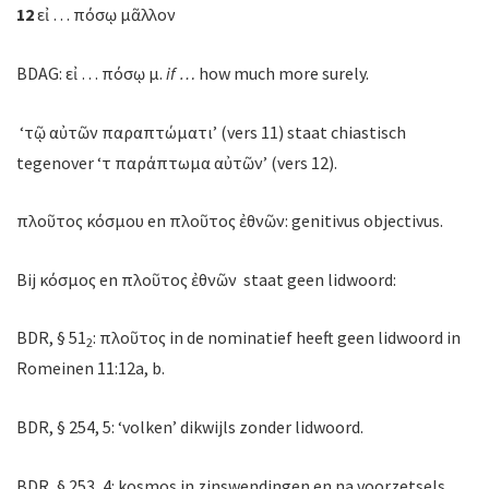
12
εἰ … πόσῳ μᾶλλον
BDAG: εἰ … πόσῳ μ.
if …
how much more surely.
‘τῷ αὐτῶν παραπτώματι’ (vers 11) staat chiastisch
tegenover ‘τὸ παράπτωμα αὐτῶν’ (vers 12).
πλοῦτος κόσμου en πλοῦτος ἐθνῶν: genitivus objectivus.
Bij κόσμος en πλοῦτος ἐθνῶν staat geen lidwoord:
BDR, § 51
: πλοῦτος in de nominatief heeft geen lidwoord in
2
Romeinen 11:12a, b.
BDR, § 254, 5: ‘volken’ dikwijls zonder lidwoord.
BDR, § 253, 4: kosmos in zinswendingen en na voorzetsels