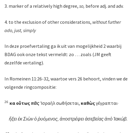
3. marker of a relatively high degree,
so,
before adj. and adv.
4. to the exclusion of other considerations,
without further
ado, just, simply
In deze proefvertaling ga ik uit van mogelijkheid 2 waarbij
BDAG ook onze tekst vermeldt: zo … zoals (JM geeft
dezelfde vertaling).
In Romeinen 11:26-32, waartoe vers 26 behoort, vinden we de
volgende ringcompositie:
26
καὶ
οὕτως
πᾶς
Ἰσραὴλ σωθήσεται,
καθὼς
γέγραπται·
ἥξει
ἐκ
Σιὼν
ὁ
ῥυόμενος
,
ἀποστρέψει
ἀσεβείας
ἀπὸ
Ἰακώβ
.