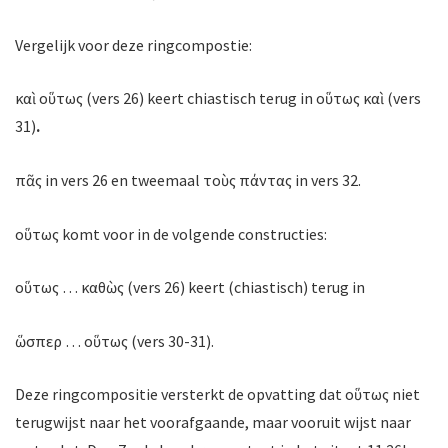
Vergelijk voor deze ringcompostie:
καὶ οὕτως (vers 26) keert chiastisch terug in οὕτως καὶ (vers
31)
.
πᾶς in vers 26 en tweemaal τοὺς πάντας in vers 32.
οὕτως komt voor in de volgende constructies:
οὕτως … καθὼς (vers 26) keert (chiastisch) terug in
ὥσπερ … οὕτως (vers 30-31).
Deze ringcompositie versterkt de opvatting dat οὕτως niet
terugwijst naar het voorafgaande, maar vooruit wijst naar