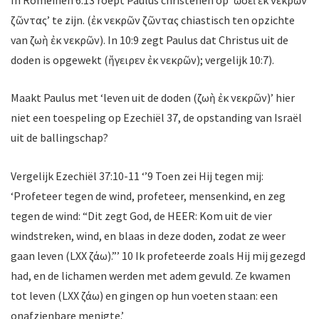
ζῶντας’ te zijn. (ἐκ νεκρῶν ζῶντας chiastisch ten opzichte
van ζωὴ ἐκ νεκρῶν). In 10:9 zegt Paulus dat Christus uit de
doden is opgewekt (ἤγειρεν ἐκ νεκρῶν); vergelijk 10:7).
Maakt Paulus met ‘leven uit de doden (ζωὴ ἐκ νεκρῶν)’ hier
niet een toespeling op Ezechiël 37, de opstanding van Israël
uit de ballingschap?
Vergelijk Ezechiël 37:10-11 ‘’9 Toen zei Hij tegen mij:
‘Profeteer tegen de wind, profeteer, mensenkind, en zeg
tegen de wind: “Dit zegt God, de HEER: Kom uit de vier
windstreken, wind, en blaas in deze doden, zodat ze weer
gaan leven (LXX
ζάω).”’ 10 Ik profeteerde zoals Hij mij gezegd
had, en de lichamen werden met adem gevuld. Ze kwamen
tot leven (LXX
ζάω) en gingen op hun voeten staan: een
onafzienbare menigte.’