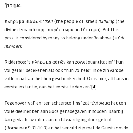
ἥττημα.
πλήρωμα BDAG, 4: ‘
their
(the people of Israel)
fulfilling
(the
divine demand) (opp. παράπτωμα and ἥττημα). But this
pass. is considered by many to belong under 3a above (=
full
number
).’
Ridderbos: ‘τὸ πλήρωμα αὐτῶν kan zowel quantitatief “hun
vol getal” betekenen als ook “hun volheid” in de zin van: de
volle maat van het hun geschonken heil. O.i. is hier, althans in
eerste instantie, aan het eerste te denken.’
[4]
Tegenover ‘val’ en ‘ten achterstelling’ zal πλήρωμα het ten
volle deelhebben aan Gods genadegaven inhouden. Daarbij
kan gedacht worden aan rechtvaardiging door geloof
(Romeinen 9:31-10:3) en het vervuld zijn met de Geest (om de