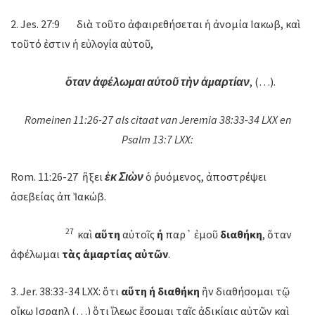
2. Jes. 27:9 διὰ τοῦτο ἀφαιρεθήσεται ἡ ἀνομία Ιακωβ, καὶ
τοῦτό ἐστιν ἡ εὐλογία αὐτοῦ,
ὅταν ἀφέλωμαι
αὐτοῦ
τὴν ἁμαρτίαν
, (…).
Romeinen 11:26-27 als citaat van Jeremia 38:33-34 LXX en
Psalm 13:7 LXX:
Rom. 11:26-27 ἥξει
ἐκ Σιὼν
ὁ ῥυόμενος, ἀποστρέψει
ἀσεβείας ἀπὸ Ἰακώβ.
27
καὶ
αὕτη
αὐτοῖς
ἡ
παρ᾽ ἐμοῦ
διαθήκη
, ὅταν
ἀφέλωμαι
τὰς
ἁμαρτίας
αὐτῶν
.
3. Jer. 38:33-34 LXX: ὅτι
αὕτη
ἡ διαθήκη
ἣν διαθήσομαι τῷ
οἴκῳ Ισραηλ (…) ὅτι ἵλεως ἔσομαι ταῖς ἀδικίαις αὐτῶν καὶ