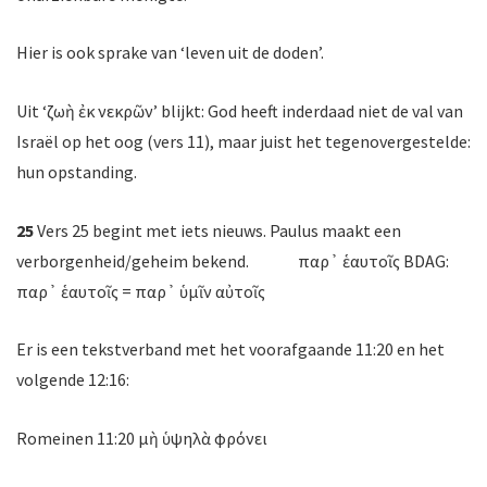
Hier is ook sprake van ‘leven uit de doden’.
Uit ‘ζωὴ ἐκ νεκρῶν’ blijkt: God heeft inderdaad niet de val van
Israël op het oog (vers 11), maar juist het tegenovergestelde:
hun opstanding.
25
Vers 25 begint met iets nieuws. Paulus maakt een
verborgenheid/geheim bekend. παρ᾽ ἑαυτοῖς BDAG:
παρ᾽ ἑαυτοῖς = παρ᾽ ὑμῖν αὐτοῖς
Er is een tekstverband met het voorafgaande 11:20 en het
volgende 12:16:
Romeinen 11:20 μὴ ὑψηλὰ φρόνει