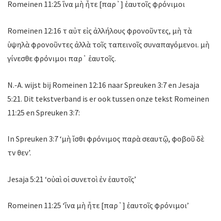
Romeinen 11:25 ἵνα μὴ ἦτε [παρ᾽] ἑαυτοῖς φρόνιμοι
Romeinen 12:16 τὸ αὐτὸ εἰς ἀλλήλους φρονοῦντες, μὴ τὰ
ὑψηλὰ φρονοῦντες ἀλλὰ τοῖς ταπεινοῖς συναπαγόμενοι. μὴ
γίνεσθε φρόνιμοι παρ᾽ ἑαυτοῖς.
N.-A. wijst bij Romeinen 12:16 naar Spreuken 3:7 en Jesaja
5:21. Dit tekstverband is er ook tussen onze tekst Romeinen
11:25 en Spreuken 3:7:
In Spreuken 3:7 ‘μὴ ἴσθι φρόνιμος παρὰ σεαυτῷ, φοβοῦ δὲ
τὸν θεὸν’.
Jesaja 5:21 ‘οὐαὶ οἱ συνετοὶ ἐν ἑαυτοῖς’
Romeinen 11:25 ‘ἵνα μὴ ἦτε [παρ᾽] ἑαυτοῖς φρόνιμοι’