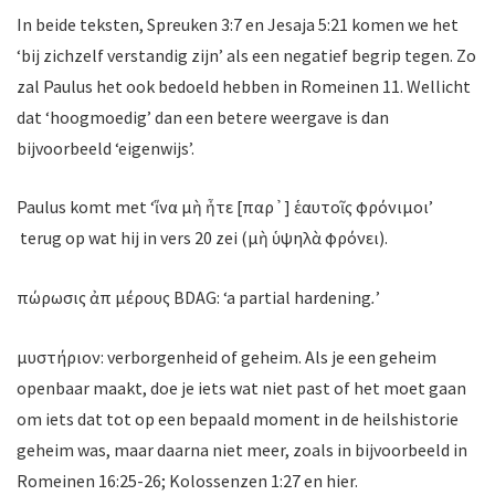
In beide teksten, Spreuken 3:7 en Jesaja 5:21 komen we het
‘bij zichzelf verstandig zijn’ als een negatief begrip tegen. Zo
zal Paulus het ook bedoeld hebben in Romeinen 11. Wellicht
dat ‘hoogmoedig’ dan een betere weergave is dan
bijvoorbeeld ‘eigenwijs’.
Paulus komt met ‘ἵνα μὴ ἦτε [παρ᾽] ἑαυτοῖς φρόνιμοι’
terug op wat hij in vers 20 zei (μὴ ὑψηλὰ φρόνει).
πώρωσις ἀπὸ μέρους BDAG: ‘a partial hardening
.
’
μυστήριον: verborgenheid of geheim. Als je een geheim
openbaar maakt, doe je iets wat niet past of het moet gaan
om iets dat tot op een bepaald moment in de heilshistorie
geheim was, maar daarna niet meer, zoals in bijvoorbeeld in
Romeinen 16:25-26; Kolossenzen 1:27 en hier.