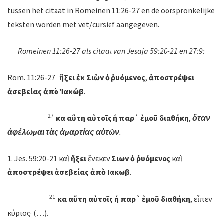
tussen het citaat in Romeinen 11:26-27 en de oorspronkelijke
teksten worden met vet/cursief aangegeven.
Romeinen 11:26-27 als citaat van Jesaja 59:20-21 en 27:9:
Rom. 11:26-27
ἥξει
ἐκ
Σιὼν
ὁ
ῥυόμενος
,
ἀποστρέψει
ἀσεβείας
ἀπὸ
Ἰακώβ
.
27
καὶ αὕτη αὐτοῖς ἡ παρ᾽ ἐμοῦ διαθήκη
,
ὅταν
ἀφέλωμαι
τὰς ἁμαρτίας αὐτῶν
.
1. Jes. 59:20-21
καὶ
ἥξει
ἕνεκεν
Σιων
ὁ
ῥυόμενος
καὶ
ἀποστρέψει
ἀσεβείας
ἀπὸ
Ιακωβ
.
21
καὶ
αὕτη
αὐτοῖς
ἡ
παρ᾽
ἐμοῦ
διαθήκη
, εἶπεν
κύριος· (…).