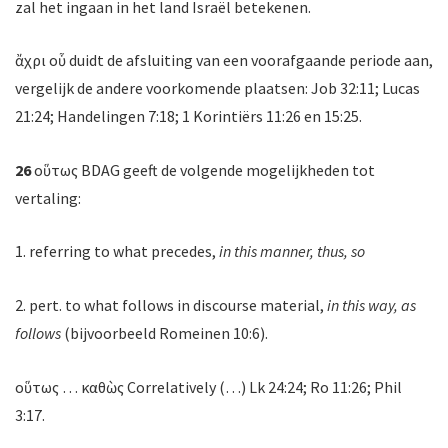
zal het ingaan in het land Israël betekenen.
ἄχρι οὗ duidt de afsluiting van een voorafgaande periode aan,
vergelijk de andere voorkomende plaatsen: Job 32:11; Lucas
21:24; Handelingen 7:18; 1 Korintiërs 11:26 en 15:25.
26
οὕτως BDAG geeft de volgende mogelijkheden tot
vertaling:
1. referring to what precedes,
in this manner, thus, so
2. pert. to what follows in discourse material,
in this way, as
follows
(bijvoorbeeld Romeinen 10:6).
οὕτως … καθὼς Correlatively (…) Lk 24:24; Ro 11:26; Phil
3:17.