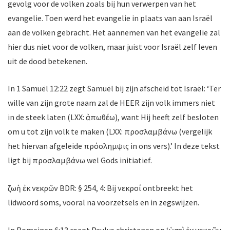
gevolg voor de volken zoals bij hun verwerpen van het
evangelie. Toen werd het evangelie in plaats van aan Israël
aan de volken gebracht. Het aannemen van het evangelie zal
hier dus niet voor de volken, maar juist voor Israël zelf leven
uit de dood betekenen.
In 1 Samuël 12:22 zegt Samuël bij zijn afscheid tot Israël: ‘Ter
wille van zijn grote naam zal de HEER zijn volk immers niet
in de steek laten (LXX: ἀπωθέω), want Hij heeft zelf besloten
om u tot zijn volk te maken (LXX: προσλαμβάνω (vergelijk
het hiervan afgeleide πρόσλημψις in ons vers).’ In deze tekst
ligt bij
προσλαμβάνω wel Gods initiatief.
ζωὴ ἐκ νεκρῶν BDR: § 254, 4: Bij νεκροί ontbreekt het
lidwoord soms, vooral na voorzetsels en in zegswijzen.
In Romeinen 6:13 roept Paulus christenen op ‘ὡσεὶ ἐκ νεκρῶν