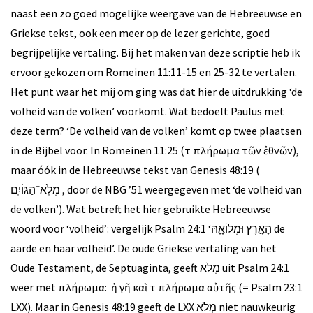
naast een zo goed mogelijke weergave van de Hebreeuwse en
Griekse tekst, ook een meer op de lezer gerichte, goed
begrijpelijke vertaling. Bij het maken van deze scriptie heb ik
ervoor gekozen om Romeinen 11:11-15 en 25-32 te vertalen.
Het punt waar het mij om ging was dat hier de uitdrukking ‘de
volheid van de volken’ voorkomt. Wat bedoelt Paulus met
deze term? ‘De volheid van de volken’ komt op twee plaatsen
in de Bijbel voor. In Romeinen 11:25 (τὸ πλήρωμα τῶν ἐθνῶν),
maar óók in de Hebreeuwse tekst van Genesis 48:19 (
מְלֹֽא־הַגּוֹיִֽם , door de NBG ’51 weergegeven met ‘de volheid van
de volken’). Wat betreft het hier gebruikte Hebreeuwse
woord voor ‘volheid’: vergelijk Psalm 24:1 ‘הָאָ֣רֶץ וּמְלוֹאָ֑הּ de
aarde en haar volheid’. De oude Griekse vertaling van het
Oude Testament, de Septuaginta, geeft מְלֹא uit Psalm 24:1
weer met πλήρωμα: ἡ γῆ καὶ τὸ πλήρωμα αὐτῆς (= Psalm 23:1
LXX). Maar in Genesis 48:19 geeft de LXX מְלֹא niet nauwkeurig