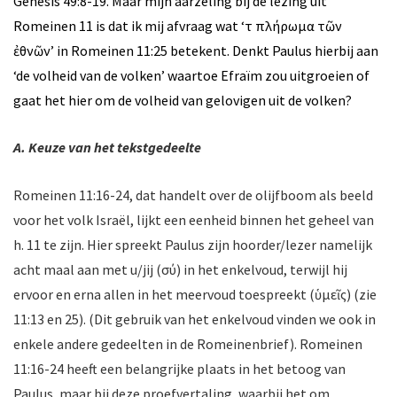
Genesis 49:8-19. Maar mijn aarzeling bij de lezing uit
Romeinen 11 is dat ik mij afvraag wat ‘τὸ πλήρωμα τῶν
ἐθνῶν’ in Romeinen 11:25 betekent. Denkt Paulus hierbij aan
‘de volheid van de volken’ waartoe Efraïm zou uitgroeien of
gaat het hier om de volheid van gelovigen uit de volken?
A. Keuze van het tekstgedeelte
Romeinen 11:16-24, dat handelt over de olijfboom als beeld
voor het volk Israël, lijkt een eenheid binnen het geheel van
h. 11 te zijn. Hier spreekt Paulus zijn hoorder/lezer namelijk
acht maal aan met u/jij (σύ) in het enkelvoud, terwijl hij
ervoor en erna allen in het meervoud toespreekt (ὑμεῖς) (zie
11:13 en 25). (Dit gebruik van het enkelvoud vinden we ook in
enkele andere gedeelten in de Romeinenbrief). Romeinen
11:16-24 heeft een belangrijke plaats in het betoog van
Paulus, maar bij deze proefvertaling, waarbij het om