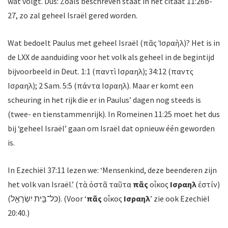
wat volgt. Dus: Zoals beschreven staat in het citaat 11:26b-
27, zo zal geheel Israël gered worden.
Wat bedoelt Paulus met geheel Israël (πᾶς Ἰσραὴλ)? Het is in
de LXX de aanduiding voor het volk als geheel in de begintijd
bijvoorbeeld in Deut. 1:1 (παντὶ Ισραηλ); 34:12 (παντὸς
Ισραηλ); 2 Sam. 5:5 (πάντα Ισραηλ). Maar er komt een
scheuring in het rijk die er in Paulus’ dagen nog steeds is
(twee- en tienstammenrijk). In Romeinen 11:25 moet het dus
bij ‘geheel Israël’ gaan om Israël dat opnieuw één geworden
is.
In Ezechiël 37:11 lezen we: ‘Mensenkind, deze beenderen zijn
het volk van Israël.’ (τὰ ὀστᾶ ταῦτα
πᾶς
οἶκος
Ισραηλ
ἐστίν)
(כּל־בֵּ֥ית יִשְׂרָאֵ֖ל). (Voor ‘
πᾶς
οἶκος
Ισραηλ
’ zie ook Ezechiël
20:40.)