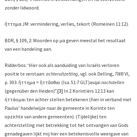
zonder lidwoord.
ἥττημα JM: vermindering, verlies, tekort (Romeinen 11:12).
BDR, § 109, 2: Woorden op μα geven meestal het resultaat
van een handeling aan.
Ridderbos: ‘Hier ook als aanduiding van Israëls verloren
positie te verstaan:
achteruitzetting,
vgl. ook Delling,
TWB
VI,
p. 303: ἥττημα = ἥττᾶσθαι (Isa. 51:7 GLT)asqai
nachstellen
(gegenüber den Heiden)”.
[3]
In 2 Korintiërs 12:13 kan
ἡττάομαι ten achter stellen betekenen (hier in verband met
Paulus’ handelwijze naar de gemeente in Korinte ten
opzichte van andere gemeenten). (Tijdelijke) ten
achterstelling met betrekking tot het ontvangen van Gods
genadegaven lijkt mij hier een betekenisvolle weergave van